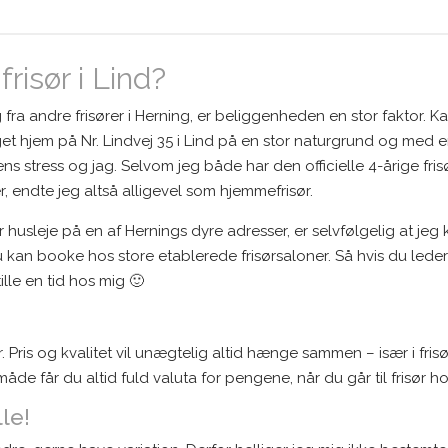
frisør i Lind?
fra andre frisører i Herning, er beliggenheden en stor faktor. Ka
eget hjem på Nr. Lindvej 35 i Lind på en stor naturgrund og med 
 stress og jag. Selvom jeg både har den officielle 4-årige fri
 endte jeg altså alligevel som hjemmefrisør.
husleje på en af Hernings dyre adresser, er selvfølgelig at jeg k
kan booke hos store etablerede frisørsaloner. Så hvis du leder e
ille en tid hos mig 🙂
er. Pris og kvalitet vil unægtelig altid hænge sammen – især i fr
åde får du altid fuld valuta for pengene, når du går til frisør h
lle!