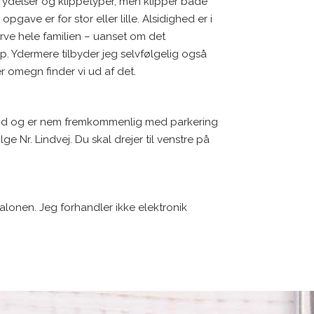
te ydelser og klippetyper, men klipper både
gave er for stor eller lille. Alsidighed er i
arve hele familien – uanset om det
ip. Ydermere tilbyder jeg selvfølgelig også
 omegn finder vi ud af det.
f Lind og er nem fremkommenlig med parkering
ge Nr. Lindvej. Du skal drejer til venstre på
alonen. Jeg forhandler ikke elektronik