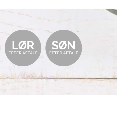
LØR
SØN
EFTER AFTALE
EFTER AFTALE