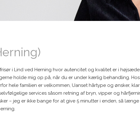
Herning)
isør i Lind ved Herning hvor autencitet og kvalitet er i højsæde
u gerne holde mig op på, når du er under kærlig behandling. Hos 
rfor hele familien er velkommen, Uanset hårtype og ønsker, klare
 selvfølgelige services såsom retning af bryn, vipper og hårfjern
 ønsker – jeg er ikke bange for at give 5 minutter i enden, så læn
Herning.