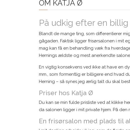
OM KATJA Ø
På udkig efter en billig 
Blandt de mange ting, som differentierer mig 
gågaden. Faktisk ligger frisørsalonen i mit 
mag kan få en behandling væk fra hverdagens
Hernings ældste og mest anerkendte saloner,
En vigtig konsekvens ved ikke at have en dyr 
mm., som formentlig er billigere end hvad du 
Herning – så synes jeg ærlig talt du skal best
Priser hos Katja Ø
Du kan se min fulde prisliste ved at klikke h
da salonen ligger i mit private hjem. På den m
En frisørsalon med plads til a