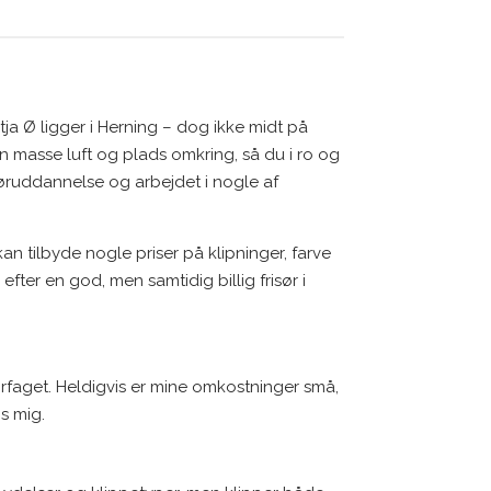
tja Ø ligger i Herning – dog ikke midt på
en masse luft og plads omkring, så du i ro og
søruddannelse og arbejdet i nogle af
an tilbyde nogle priser på klipninger, farve
fter en god, men samtidig billig frisør i
isørfaget. Heldigvis er mine omkostninger små,
os mig.