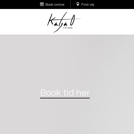
Book online
Find vej
Book tid her