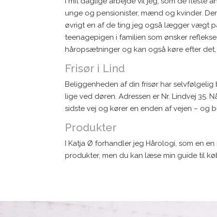
I mit daglige arbejde vil jeg, som de fleste 
unge og pensionister, mænd og kvinder. Derudo
øvrigt en af de ting jeg også lægger vægt på
teenagepigen i familien som ønsker reflekser 
håropsætninger og kan også køre efter det, 
Frisør i Lind
Beliggenheden af din frisør har selvfølgeli
lige ved døren. Adressen er Nr. Lindvej 35. Nå
sidste vej og kører en enden af vejen – og b
Produkter
I Katja Ø forhandler jeg Hårologi, som en en
produkter, men du kan læse min guide til køb