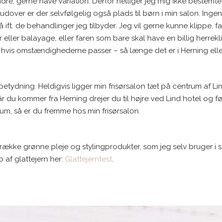
andre, gerne have variation. Derfor helliger jeg mig ikke bestem
ver er der selvfølgelig også plads til børn i min salon. Ingen op
 ift. de behandlinger jeg tilbyder. Jeg vil gerne kunne klippe, f
eller balayage, eller faren som bare skal have en billig herrekl
hvis omstændighederne passer – så længe det er i Herning eller
g betydning. Heldigvis ligger min frisørsalon tæt på centrum a
r du kommer fra Herning drejer du til højre ved Lind hotel og føl
um, så er du fremme hos min frisørsalon.
 række grønne pleje og stylingprodukter, som jeg selv bruger i s
 af glattejern her:
Glattejerntest
.